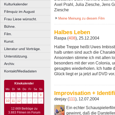
Kulturkalender
Axel Prahl, Julia Ziesche, Jens
Ziesche
Filmquiz im August
Meine Meinung zu diesem Film
Frau Liese wünscht.
Bühne.
Halbes Leben
Film.
Raspa (
408
), 25.12.2004
Kunst.
Halbe Treppe heißt Uwes Imbissb
Literatur und Vorträge.
halb unten sind auch die Charakt
Unterstützung.
Ansonsten stimme ich mit allen 
besonders mit der von Colonia, u
Archiv.
gesagtes wiederholen. Ich hatte 
Kontakt/Mediadaten
Glück liegt er ja jetzt auf DVD v
Kinokalender
Mo
Di
Mi
Do
Fr
Sa
So
Improvisation + Identif
3
4
5
6
7
8
9
deejay (
111
), 12.07.2004
10
11
12
13
14
15
16
Ein echter Schauspielerfil
12.669 Beiträge zu
3.883 Filmen im Forum
gewinnt, daß die Darstelle