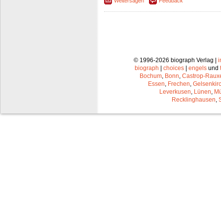
Weitersagen
Feedback
© 1996-2026 biograph Verlag |
biograph
|
choices
|
engels
und
Bochum
,
Bonn
,
Castrop-Raux
Essen
,
Frechen
,
Gelsenkir
Leverkusen
,
Lünen
,
Mü
Recklinghausen
,