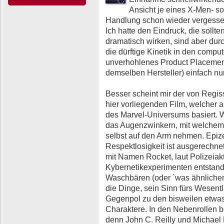
Ansicht je eines X-Men- so
Handlung schon wieder vergessen)
Ich hatte den Eindruck, die sollten
dramatisch wirken, sind aber durc
die dürftige Kinetik in den compu
unverhohlenes Product Placement
demselben Hersteller) einfach nur
Besser scheint mir der von Reg
hier vorliegenden Film, welcher 
des Marvel-Universums basiert. Wa
das Augenzwinkern, mit welchem 
selbst auf den Arm nehmen. Epize
Respektlosigkeit ist ausgerechne
mit Namen Rocket, laut Polizeiakt
Kybernetikexperimenten entstan
Waschbären (oder `was ähnlichem
die Dinge, sein Sinn fürs Wesentl
Gegenpol zu den bisweilen etwas
Charaktere. In den Nebenrollen 
denn John C. Reilly und Michae