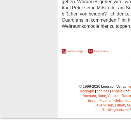
geben. Worum es gehen wird, was 
fragt Peter seine Mitstreiter am
bißchen von beidem?“ Ich denke,
Guardians im kommenden Film ha
Weltraumkomödie hier zu toppen
Weitersagen
Feedback
© 1996-2026 biograph Verlag |
biograph
|
choices
|
engels
und
Bochum
,
Bonn
,
Castrop-Raux
Essen
,
Frechen
,
Gelsenkir
Leverkusen
,
Lünen
,
Mü
Recklinghausen
,