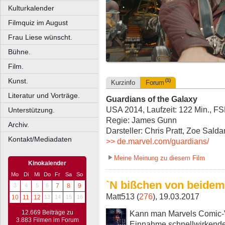
Kulturkalender
Filmquiz im August
Frau Liese wünscht.
Bühne.
Film.
Kunst.
(1)
Kurzinfo
Forum
Literatur und Vorträge.
Guardians of the Galaxy
USA 2014, Laufzeit: 122 Min., F
Unterstützung.
Regie: James Gunn
Archiv.
Darsteller: Chris Pratt, Zoe Sald
Kontakt/Mediadaten
>> de.marvel.com/guardians/
Meine Meinung zu diesem Film
Kinokalender
Mo
Di
Mi
Do
Fr
Sa
So
`N bißchen von beidem
3
4
5
6
7
8
9
Matt513 (
276
), 19.03.2017
10
11
12
13
14
15
16
Kann man Marvels Comic-V
12.669 Beiträge zu
3.883 Filmen im Forum
Einnahme schnellwirkende