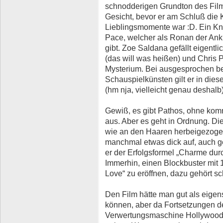
schnodderigen Grundton des Film
Gesicht, bevor er am Schluß die K
Lieblingsmomente war :D. Ein Knü
Pace, welcher als Ronan der Ank
gibt. Zoe Saldana gefällt eigentli
(das will was heißen) und Chris Pra
Mysterium. Bei ausgesprochen b
Schauspielkünsten gilt er in die
(hm nja, vielleicht genau deshalb)
Gewiß, es gibt Pathos, ohne kom
aus. Aber es geht in Ordnung. Die
wie an den Haaren herbeigezogen
manchmal etwas dick auf, auch 
er der Erfolgsformel „Charme durc
Immerhin, einen Blockbuster mit 1
Love“ zu eröffnen, dazu gehört s
Den Film hätte man gut als eige
können, aber da Fortsetzungen der
Verwertungsmaschine Hollywoods 