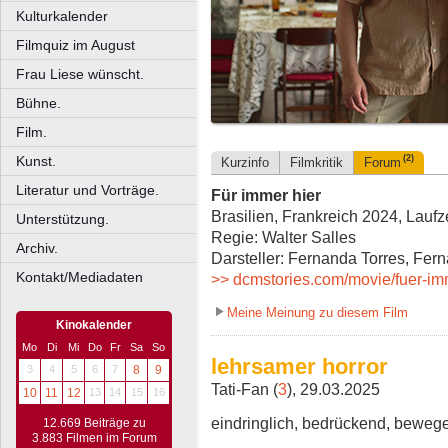
Kulturkalender
Filmquiz im August
Frau Liese wünscht.
Bühne.
Film.
Kunst.
(2)
Kurzinfo
Filmkritik
Forum
Literatur und Vorträge.
Für immer hier
Brasilien, Frankreich 2024, Laufz
Unterstützung.
Regie: Walter Salles
Archiv.
Darsteller: Fernanda Torres, Fer
Kontakt/Mediadaten
>> dcmstories.com/movie/fuer-imm
Meine Meinung zu diesem Film
Kinokalender
Mo
Di
Mi
Do
Fr
Sa
So
lehrsamer horror
3
4
5
6
7
8
9
Tati-Fan (
3
), 29.03.2025
10
11
12
13
14
15
16
eindringlich, bedrückend, bewegen
12.669 Beiträge zu
3.883 Filmen im Forum