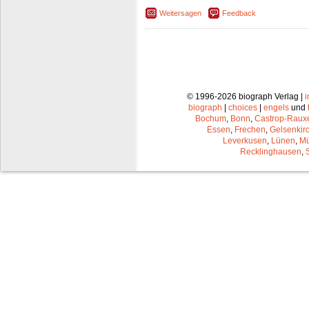
Weitersagen
Feedback
© 1996-2026 biograph Verlag |
biograph
|
choices
|
engels
und
Bochum
,
Bonn
,
Castrop-Raux
Essen
,
Frechen
,
Gelsenkir
Leverkusen
,
Lünen
,
Mü
Recklinghausen
,