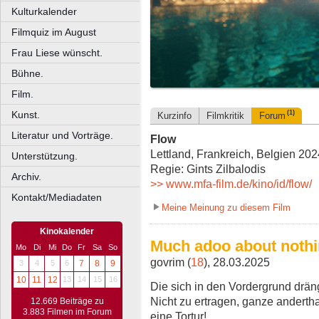
Kulturkalender
Filmquiz im August
Frau Liese wünscht.
Bühne.
Film.
Kunst.
(1)
Kurzinfo
Filmkritik
Forum
Literatur und Vorträge.
Flow
Lettland, Frankreich, Belgien 202
Unterstützung.
Regie: Gints Zilbalodis
Archiv.
>> www.mfa-film.de/kino/id/flow/
Kontakt/Mediadaten
Meine Meinung zu diesem Film
Kinokalender
Much adoo about noth
Mo
Di
Mi
Do
Fr
Sa
So
govrim (
18
), 28.03.2025
3
4
5
6
7
8
9
10
11
12
13
14
15
16
Die sich in den Vordergrund drä
Nicht zu ertragen, ganze andert
12.669 Beiträge zu
3.883 Filmen im Forum
eine Tortur!