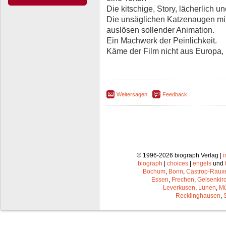
Die kitschige, Story, lächerlich un
Die unsäglichen Katzenaugen mit
auslösen sollender Animation.
Ein Machwerk der Peinlichkeit.
Käme der Film nicht aus Europa,
Weitersagen
Feedback
© 1996-2026 biograph Verlag |
biograph
|
choices
|
engels
und
Bochum
,
Bonn
,
Castrop-Raux
Essen
,
Frechen
,
Gelsenkir
Leverkusen
,
Lünen
,
Mü
Recklinghausen
,