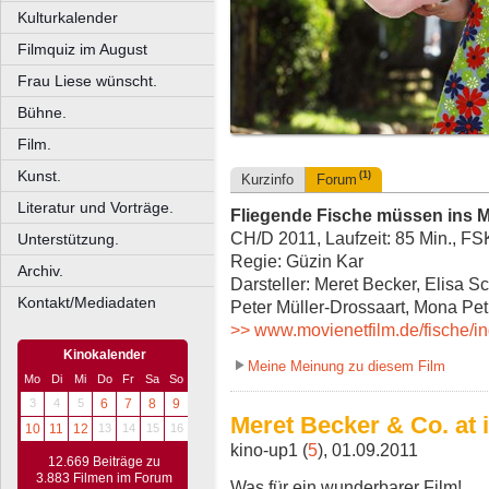
Kulturkalender
Filmquiz im August
Frau Liese wünscht.
Bühne.
Film.
Kunst.
(1)
Kurzinfo
Forum
Literatur und Vorträge.
Fliegende Fische müssen ins 
CH/D 2011, Laufzeit: 85 Min., FS
Unterstützung.
Regie: Güzin Kar
Archiv.
Darsteller: Meret Becker, Elisa S
Kontakt/Mediadaten
Peter Müller-Drossaart, Mona Petr
>> www.movienetfilm.de/fische/i
Kinokalender
Meine Meinung zu diesem Film
Mo
Di
Mi
Do
Fr
Sa
So
3
4
5
6
7
8
9
Meret Becker & Co. at i
10
11
12
13
14
15
16
kino-up1 (
5
), 01.09.2011
12.669 Beiträge zu
3.883 Filmen im Forum
Was für ein wunderbarer Film!