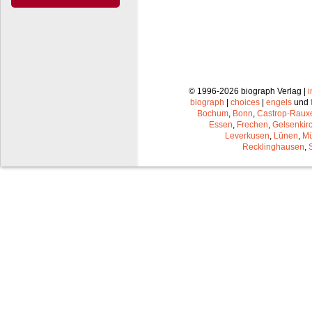
© 1996-2026 biograph Verlag |
biograph
|
choices
|
engels
und
Bochum
,
Bonn
,
Castrop-Raux
Essen
,
Frechen
,
Gelsenkir
Leverkusen
,
Lünen
,
Mü
Recklinghausen
,