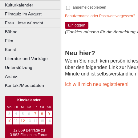
Kulturkalender
angemeldet bleiben
Filmquiz im August
Benutzername oder Passwort vergessen?
Frau Liese wünscht.
Einloggen
Bühne.
(Cookies müssen für die Anmeldung 
Film.
Kunst.
Neu hier?
Literatur und Vorträge.
Wenn Sie noch kein persönliche
über den folgenden Link zur Neu
Unterstützung.
Minute und ist selbstverständlich
Archiv.
Ich will mich neu registrieren!
Kontakt/Mediadaten
Kinokalender
Mo
Di
Mi
Do
Fr
Sa
So
3
4
5
6
7
8
9
10
11
12
13
14
15
16
12.669 Beiträge zu
3.883 Filmen im Forum