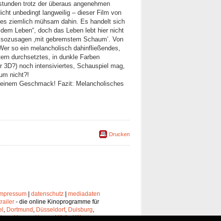
ostunden trotz der überaus angenehmen
icht unbedingt langweilig – dieser Film von
les ziemlich mühsam dahin. Es handelt sich
dem Leben“, doch das Leben lebt hier nicht
v, sozusagen ‚mit gebremstem Schaum’. Von
Wer so ein melancholisch dahinfließendes,
tern durchsetztes, in dunkle Farben
er 3D?) noch intensiviertes, Schauspiel mag,
um nicht?!
 seinem Geschmack! Fazit: Melancholisches
Drucken
impressum
|
datenschutz
|
mediadaten
trailer
- die online Kinoprogramme für
el
,
Dortmund
,
Düsseldorf
,
Duisburg
,
chen
,
Hagen
,
Herne
,
Hürth
,
Köln
,