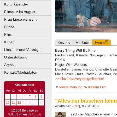
Kulturkalender
Filmquiz im August
Frau Liese wünscht.
Bühne.
Film.
Kunst.
(1)
Kurzinfo
Filmkritik
Forum
Literatur und Vorträge.
Every Thing Will Be Fine
Deutschland, Kanada, Norwegen, Frankre
Unterstützung.
FSK 6
Archiv.
Regie: Wim Wenders
Darsteller: James Franco, Charlotte Ga
Kontakt/Mediadaten
Marie-Josée Croze, Patrick Bauchau, Pe
>> film.info/everythingwillbefine/
Kinokalender
Meine Meinung zu diesem Film
Mo
Di
Mi
Do
Fr
Sa
So
3
4
5
6
7
8
9
"Alles ein bisschen lahm.
10
11
12
13
14
15
16
woelffchen (
597
), 05.04.2015
12.669 Beiträge zu
…sagt das Mädchen einmal in de
3.883 Filmen im Forum