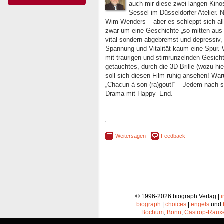
auch mir diese zwei langen Kin
Sessel im Düsseldorfer Atelier. N
Wim Wenders – aber es schleppt sich al
zwar um eine Geschichte „so mitten aus 
vital sondern abgebremst und depressi
Spannung und Vitalität kaum eine Spur. 
mit traurigen und stirnrunzelnden Gesich
getauchtes, durch die 3D-Brille (wozu hi
soll sich diesen Film ruhig ansehen! War
„Chacun à son (ra)gout!“ – Jedem nach
Drama mit Happy_End.
Weitersagen
Feedback
© 1996-2026 biograph Verlag |
biograph
|
choices
|
engels
und
Bochum
,
Bonn
,
Castrop-Raux
Essen
,
Frechen
,
Gelsenkir