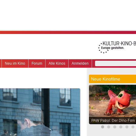
Neu im Kino
Forum
Alle Kinos
Anmelden
Neue Kinofilme
PAW Patrol: Der Dino-Film