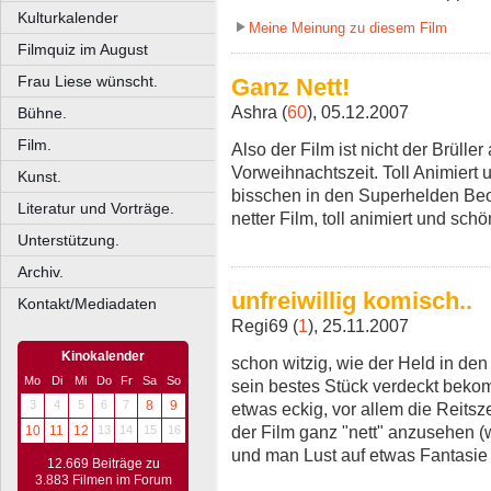
Kulturkalender
Meine Meinung zu diesem Film
Filmquiz im August
Frau Liese wünscht.
Ganz Nett!
Ashra (
60
), 05.12.2007
Bühne.
Film.
Also der Film ist nicht der Brüller
Vorweihnachtszeit. Toll Animiert 
Kunst.
bisschen in den Superhelden Beowu
Literatur und Vorträge.
netter Film, toll animiert und sch
Unterstützung.
Archiv.
unfreiwillig komisch..
Kontakt/Mediadaten
Regi69 (
1
), 25.11.2007
Kinokalender
schon witzig, wie der Held in den
Mo
Di
Mi
Do
Fr
Sa
So
sein bestes Stück verdeckt beko
3
4
5
6
7
8
9
etwas eckig, vor allem die Reits
der Film ganz "nett" anzusehen (
10
11
12
13
14
15
16
und man Lust auf etwas Fantasie h
12.669 Beiträge zu
3.883 Filmen im Forum