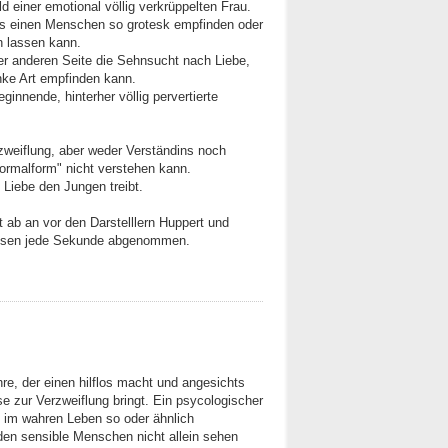
einer emotional völlig verkrüppelten Frau.
was einen Menschen so grotesk empfinden oder
n lassen kann.
 der anderen Seite die Sehnsucht nach Liebe,
anke Art empfinden kann.
ginnende, hinterher völlig pervertierte
erzweiflung, aber weder Verständins noch
"Normalform" nicht verstehen kann.
 Liebe den Jungen treibt.
t ab an vor den Darstelllern Huppert und
Wesen jede Sekunde abgenommen.
hre, der einen hilflos macht und angesichts
 zur Verzweiflung bringt. Ein psycologischer
ch im wahren Leben so oder ähnlich
den sensible Menschen nicht allein sehen