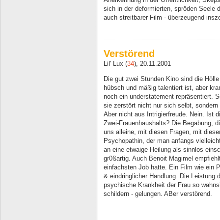
sich in der deformierten, spröden Seele d
auch streitbarer Film - überzeugend insze
Verstörend
Lil' Lux (
34
), 20.11.2001
Die gut zwei Stunden Kino sind die Hölle 
hübsch und mäßig talentiert ist, aber kr
noch ein understatement repräsentiert. S
sie zerstört nicht nur sich selbt, sondern
Aber nicht aus Intrigierfreude. Nein. Ist
Zwei-Frauenhaushalts? Die Begabung, die
uns alleine, mit diesen Fragen, mit diese
Psychopathin, der man anfangs vielleich
an eine etwaige Heilung als sinnlos einsc
gr0ßartig. Auch Benoit Magimel empfiehlt
einfachsten Job hatte. Ein Film wie ein 
& eindringlicher Handlung. Die Leistung de
psychische Krankheit der Frau so wahns
schildern - gelungen. ABer verstörend.