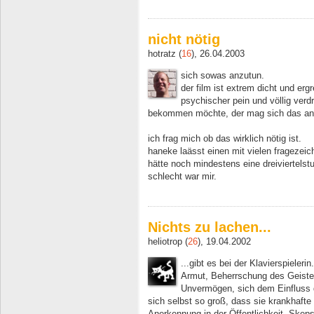
nicht nötig
hotratz (
16
), 26.04.2003
sich sowas anzutun.
der film ist extrem dicht und erg
psychischer pein und völlig verdr
bekommen möchte, der mag sich das an
ich frag mich ob das wirklich nötig ist.
haneke laässt einen mit vielen fragezeic
hätte noch mindestens eine dreiviertels
schlecht war mir.
Nichts zu lachen...
heliotrop (
26
), 19.04.2002
...gibt es bei der Klavierspieler
Armut, Beherrschung des Geiste
Unvermögen, sich dem Einfluss d
sich selbst so groß, dass sie krankhaft
Anerkennung in der Öffentlichkeit, Skep