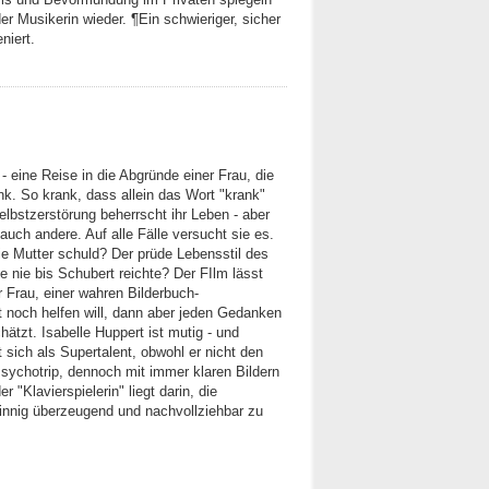
er Musikerin wieder. ¶Ein schwieriger, sicher
niert.
- eine Reise in die Abgründe einer Frau, die
ank. So krank, dass allein das Wort "krank"
elbstzerstörung beherrscht ihr Leben - aber
 auch andere. Auf alle Fälle versucht sie es.
 die Mutter schuld? Der prüde Lebensstil des
 nie bis Schubert reichte? Der FIlm lässt
r Frau, einer wahren Bilderbuch-
t noch helfen will, dann aber jeden Gedanken
hätzt. Isabelle Huppert ist mutig - und
 sich als Supertalent, obwohl er nicht den
Psychotrip, dennoch mit immer klaren Bildern
r "Klavierspielerin" liegt darin, die
innig überzeugend und nachvollziehbar zu