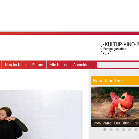
Neu im Kino
Forum
Alle Kinos
Anmelden
Neue Kinofilme
PAW Patrol: Der Dino-Film