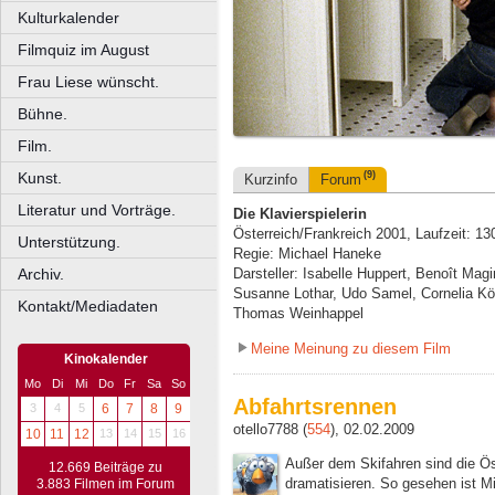
Kulturkalender
Filmquiz im August
Frau Liese wünscht.
Bühne.
Film.
Kunst.
(9)
Kurzinfo
Forum
Literatur und Vorträge.
Die Klavierspielerin
Österreich/Frankreich 2001, Laufzeit: 1
Unterstützung.
Regie: Michael Haneke
Archiv.
Darsteller: Isabelle Huppert, Benoît Mag
Susanne Lothar, Udo Samel, Cornelia Kön
Kontakt/Mediadaten
Thomas Weinhappel
Meine Meinung zu diesem Film
Kinokalender
Mo
Di
Mi
Do
Fr
Sa
So
Abfahrtsrennen
3
4
5
6
7
8
9
otello7788 (
554
), 02.02.2009
10
11
12
13
14
15
16
Außer dem Skifahren sind die Ös
12.669 Beiträge zu
dramatisieren. So gesehen ist 
3.883 Filmen im Forum