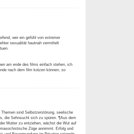
reifend, wer ein gefühl von extremer
ehter sexualität hautnah vermittelt
tuen.
hen am ende des films einfach stehen, ich
tunde nach dem film kotzen können, so
in. Themen sind Selbstzerstörung, seelische
s, die Sehnsucht sich zu spüren. ¶Aus dem
er Mutter zu entziehen, wächst die Wut auf
e masochistische Züge annimmt. Erfolg und
sis und Bevormundung im Privaten spiegeln