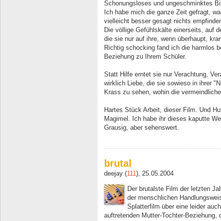
Schonungsloses und ungeschminktes Bild 
Ich habe mich die ganze Zeit gefragt, 
vielleicht besser gesagt nichts empfinde
Die völlige Gefühlskälte einerseits, auf
die sie nur auf ihre, wenn überhaupt, kr
Richtig schocking fand ich die harmlos be
Beziehung zu Ihrem Schüler.
Statt Hilfe erntet sie nur Verachtung, V
wirklich Liebe, die sie sowieso in ihrer 
Krass zu sehen, wohin die vermeindliche
Hartes Stück Arbeit, dieser Film. Und Hu
Magimel. Ich habe ihr dieses kaputte 
Grausig, aber sehenswert.
brutal
deejay (
111
), 25.05.2004
Der brutalste Film der letzten Ja
der menschlichen Handlungsweise
Splatterfilm über eine leider au
auftretenden Mutter-Tochter-Beziehung, 