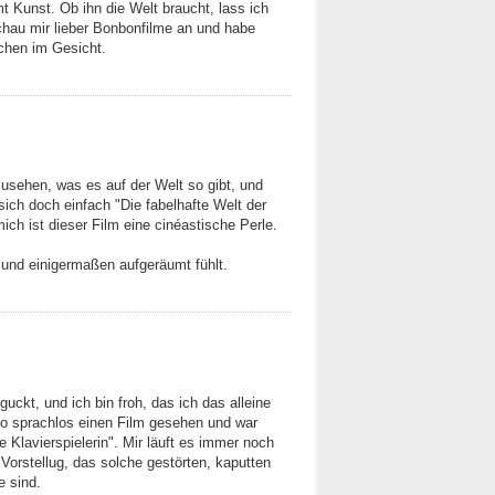
t Kunst. Ob ihn die Welt braucht, lass ich
schau mir lieber Bonbonfilme an und habe
chen im Gesicht.
nzusehen, was es auf der Welt so gibt, und
ich doch einfach "Die fabelhafte Welt der
ich ist dieser Film eine cinéastische Perle.
 und einigermaßen aufgeräumt fühlt.
uckt, und ich bin froh, das ich das alleine
so sprachlos einen Film gesehen und war
ie Klavierspielerin". Mir läuft es immer noch
 Vorstellug, das solche gestörten, kaputten
 sind.