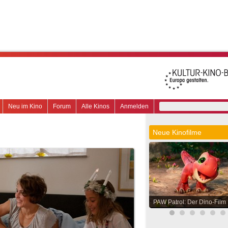
Neu im Kino
Forum
Alle Kinos
Anmelden
Neue Kinofilme
PAW Patrol: Der Dino-Film