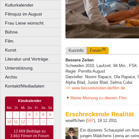
Kulturkalender
Filmquiz im August
Frau Liese wünscht.
Bühne.
Film.
Kunst.
(1)
Kurzinfo
Forum
Literatur und Vorträge.
Bessere Zeiten
Schweden 2010, Laufzeit: 94 Min., FSK 
Unterstützung.
Regie: Pernilla August
Archiv.
Darsteller: Noomi Rapace, Ola Rapace, Ou
Alpha Blad, Junior Blad, Selma Cuba
Kontakt/Mediadaten
>> www.besserezeiten-derfilm.de
Meine Meinung zu diesem Film
Kinokalender
Mo
Di
Mi
Do
Fr
Sa
So
Erschreckende Realität
3
4
5
6
7
8
9
woelffchen (
597
), 19.12.2011
10
11
12
13
14
15
16
Ein düsteres Schauspiel um Armu
12.669 Beiträge zu
jungen Mädchens Leena an sein
3.883 Filmen im Forum