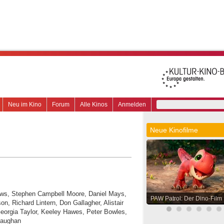
Neu im Kino
Forum
Alle Kinos
Anmelden
Neue Kinofilme
rows, Stephen Campbell Moore, Daniel Mays,
PAW Patrol: Der Dino-Film
n, Richard Lintern, Don Gallagher, Alistair
Georgia Taylor, Keeley Hawes, Peter Bowles,
Maughan