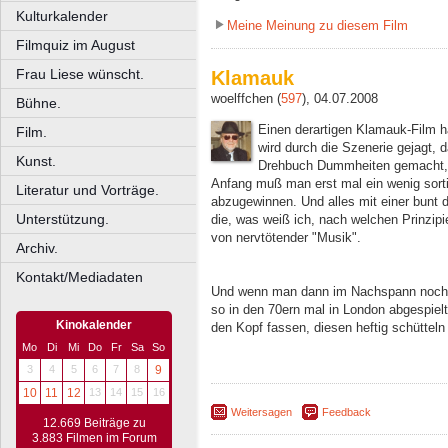
Kulturkalender
Meine Meinung zu diesem Film
Filmquiz im August
Frau Liese wünscht.
Klamauk
woelffchen (
597
), 04.07.2008
Bühne.
Einen derartigen Klamauk-Film h
Film.
wird durch die Szenerie gejagt, d
Kunst.
Drehbuch Dummheiten gemacht,
Anfang muß man erst mal ein wenig sort
Literatur und Vorträge.
abzugewinnen. Und alles mit einer bunt 
Unterstützung.
die, was weiß ich, nach welchen Prinzipi
von nervtötender "Musik".
Archiv.
Kontakt/Mediadaten
Und wenn man dann im Nachspann noch d
so in den 70ern mal in London abgespiel
Kinokalender
den Kopf fassen, diesen heftig schütteln 
Mo
Di
Mi
Do
Fr
Sa
So
3
4
5
6
7
8
9
10
11
12
13
14
15
16
Weitersagen
Feedback
12.669 Beiträge zu
3.883 Filmen im Forum