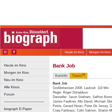
Heute im Kino
Morgen im Kino
Bank Job
Heute im Kino
Morgen im Kino
(1)
Kurzinfo
Forum
Neu im Kino
Bank Job
Alle Kinos
Großbritannien 2008, Laufzeit: 110 Min.
Regie: Roger Donaldson
Forum
Darsteller: Jason Statham, Saffron Bur
––––––––––––––––––––
James Faulkner, Alki David, Michael Jibso
Petrie, Gerard Horan, Peter De Jersey, 
biograph E-Paper
Craig Fairbrass, Colin Salmon, Sharon 