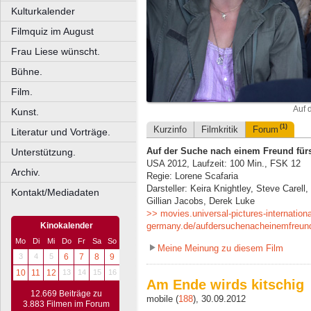
Kulturkalender
Filmquiz im August
Frau Liese wünscht.
Bühne.
Film.
Auf 
Kunst.
(1)
Kurzinfo
Filmkritik
Forum
Literatur und Vorträge.
Auf der Suche nach einem Freund für
Unterstützung.
USA 2012, Laufzeit: 100 Min., FSK 12
Archiv.
Regie: Lorene Scafaria
Darsteller: Keira Knightley, Steve Carel
Kontakt/Mediadaten
Gillian Jacobs, Derek Luke
>> movies.universal-pictures-internationa
Kinokalender
germany.de/aufdersuchenacheinemfreun
Mo
Di
Mi
Do
Fr
Sa
So
Meine Meinung zu diesem Film
3
4
5
6
7
8
9
10
11
12
13
14
15
16
Am Ende wirds kitschig
12.669 Beiträge zu
mobile (
188
), 30.09.2012
3.883 Filmen im Forum