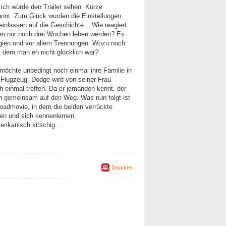
 ich würde den Trailer sehen. Kurze
annt. Zum Glück wurden die Einstellungen
einlassen auf die Geschichte... Wie reagiert
n nur noch drei Wochen leben werden? Es
gien und vor allem Trennungen. Wozu noch
 dem man eh nicht glücklich war?
möchte unbedingt noch einmal ihre Familie in
 Flugzeug. Dodge wird von seiner Frau
h einmal treffen. Da er jemanden kennt, der
en gemeinsam auf den Weg. Was nun folgt ist
Roadmovie, in dem die beiden verrückte
en und sich kennenlernen.
rikanisch kitschig...
Drucken