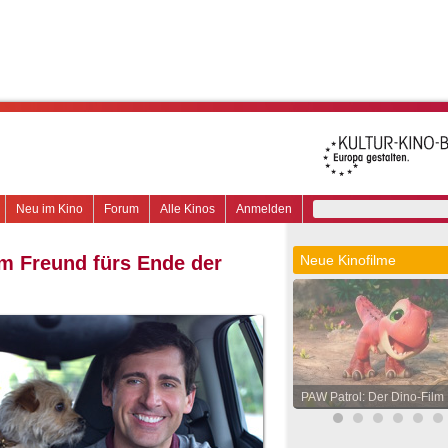
Neu im Kino
Forum
Alle Kinos
Anmelden
m Freund fürs Ende der
Neue Kinofilme
Eli Roth's Ice Cream Man