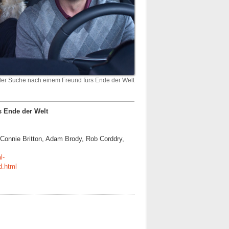
der Suche nach einem Freund fürs Ende der Welt
s Ende der Welt
l, Connie Britton, Adam Brody, Rob Corddry,
l-
d.html