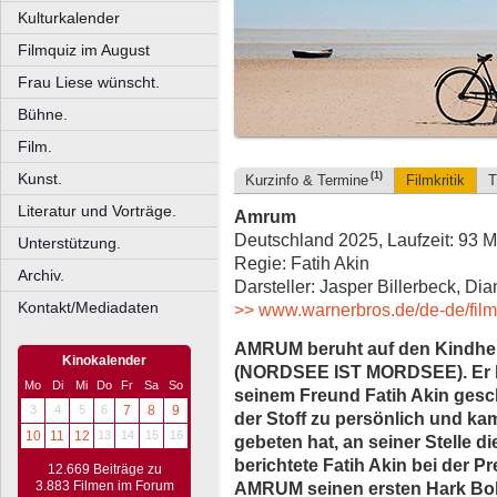
Kulturkalender
Filmquiz im August
Frau Liese wünscht.
Bühne.
Film.
Kunst.
(1)
Kurzinfo & Termine
Filmkritik
T
Literatur und Vorträge.
Amrum
Deutschland 2025, Laufzeit: 93 M
Unterstützung.
Regie: Fatih Akin
Archiv.
Darsteller: Jasper Billerbeck, Di
Kontakt/Mediadaten
>> www.warnerbros.de/de-de/fil
AMRUM beruht auf den Kindhe
Kinokalender
(NORDSEE IST MORDSEE). Er 
Mo
Di
Mi
Do
Fr
Sa
So
seinem Freund Fatih Akin gesc
3
4
5
6
7
8
9
der Stoff zu persönlich und ka
10
11
12
13
14
15
16
gebeten hat, an seiner Stelle 
berichtete Fatih Akin bei der 
12.669 Beiträge zu
AMRUM seinen ersten Hark Bo
3.883 Filmen im Forum