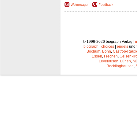
Weitersagen
Feedback
© 1996-2026 biograph Verlag |
biograph
|
choices
|
engels
und
Bochum
,
Bonn
,
Castrop-Raux
Essen
,
Frechen
,
Gelsenkir
Leverkusen
,
Lünen
,
Mü
Recklinghausen
,