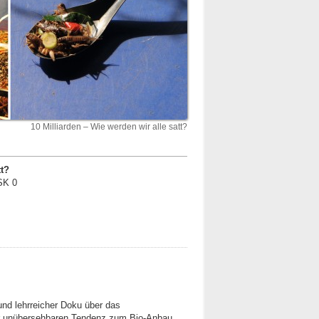
10 Milliarden – Wie werden wir alle satt?
tt?
SK 0
und lehrreicher Doku über das
r unübersehbaren Tendenz zum Bio-Anbau,