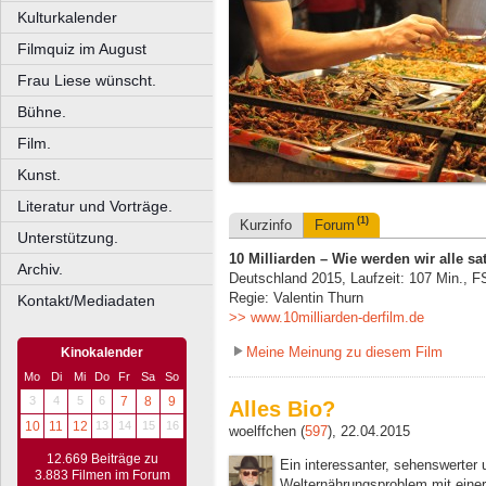
Kulturkalender
Filmquiz im August
Frau Liese wünscht.
Bühne.
Film.
Kunst.
Literatur und Vorträge.
(1)
Kurzinfo
Forum
Unterstützung.
10 Milliarden – Wie werden wir alle sa
Archiv.
Deutschland 2015, Laufzeit: 107 Min., F
Regie: Valentin Thurn
Kontakt/Mediadaten
>> www.10milliarden-derfilm.de
Meine Meinung zu diesem Film
Kinokalender
Mo
Di
Mi
Do
Fr
Sa
So
3
4
5
6
7
8
9
Alles Bio?
10
11
12
13
14
15
16
woelffchen (
597
), 22.04.2015
12.669 Beiträge zu
Ein interessanter, sehenswerter 
3.883 Filmen im Forum
Welternährungsproblem mit eine