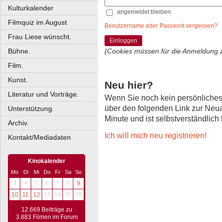
Kulturkalender
angemeldet bleiben
Filmquiz im August
Benutzername oder Passwort vergessen?
Frau Liese wünscht.
Einloggen
Bühne.
(Cookies müssen für die Anmeldung 
Film.
Kunst.
Neu hier?
Literatur und Vorträge.
Wenn Sie noch kein persönliche
über den folgenden Link zur Neu
Unterstützung.
Minute und ist selbstverständlich
Archiv.
Ich will mich neu registrieren!
Kontakt/Mediadaten
Kinokalender
Mo
Di
Mi
Do
Fr
Sa
So
3
4
5
6
7
8
9
10
11
12
13
14
15
16
12.669 Beiträge zu
3.883 Filmen im Forum