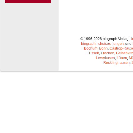
© 1996-2026 biograph Verlag |
biograph
|
choices
|
engels
und
Bochum
,
Bonn
,
Castrop-Raux
Essen
,
Frechen
,
Gelsenkir
Leverkusen
,
Lünen
,
Mü
Recklinghausen
,