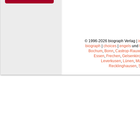
© 1996-2026 biograph Verlag |
biograph
|
choices
|
engels
und
Bochum
,
Bonn
,
Castrop-Raux
Essen
,
Frechen
,
Gelsenkir
Leverkusen
,
Lünen
,
Mü
Recklinghausen
,