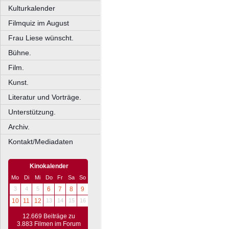
Kulturkalender
Filmquiz im August
Frau Liese wünscht.
Bühne.
Film.
Kunst.
Literatur und Vorträge.
Unterstützung.
Archiv.
Kontakt/Mediadaten
Kinokalender
Mo
Di
Mi
Do
Fr
Sa
So
3
4
5
6
7
8
9
10
11
12
13
14
15
16
12.669 Beiträge zu
3.883 Filmen im Forum