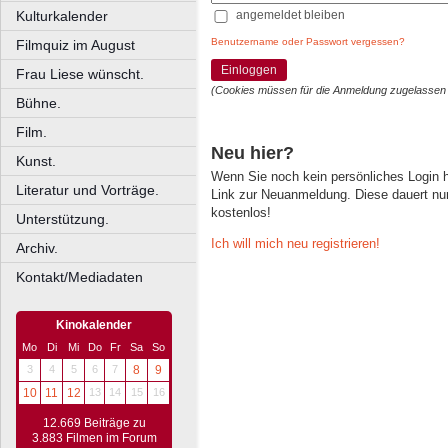
angemeldet bleiben
Kulturkalender
Benutzername oder Passwort vergessen?
Filmquiz im August
Einloggen
Frau Liese wünscht.
(Cookies müssen für die Anmeldung zugelassen
Bühne.
Film.
Neu hier?
Kunst.
Wenn Sie noch kein persönliches Login
Literatur und Vorträge.
Link zur Neuanmeldung. Diese dauert nur 
kostenlos!
Unterstützung.
Ich will mich neu registrieren!
Archiv.
Kontakt/Mediadaten
Kinokalender
Mo
Di
Mi
Do
Fr
Sa
So
3
4
5
6
7
8
9
10
11
12
13
14
15
16
12.669 Beiträge zu
3.883 Filmen im Forum