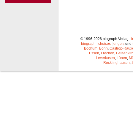
© 1996-2026 biograph Verlag |
biograph
|
choices
|
engels
und
Bochum
,
Bonn
,
Castrop-Raux
Essen
,
Frechen
,
Gelsenkir
Leverkusen
,
Lünen
,
Mü
Recklinghausen
,