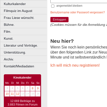
Kulturkalender
angemeldet bleiben
Filmquiz im August
Benutzername oder Passwort vergessen?
Frau Liese wünscht.
Einloggen
Bühne.
(Cookies müssen für die Anmeldung 
Film.
Kunst.
Neu hier?
Literatur und Vorträge.
Wenn Sie noch kein persönliche
über den folgenden Link zur Neu
Unterstützung.
Minute und ist selbstverständlich
Archiv.
Ich will mich neu registrieren!
Kontakt/Mediadaten
Kinokalender
Mo
Di
Mi
Do
Fr
Sa
So
3
4
5
6
7
8
9
10
11
12
13
14
15
16
12.669 Beiträge zu
3.883 Filmen im Forum