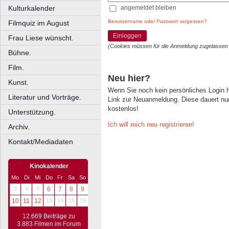
angemeldet bleiben
Kulturkalender
Benutzername oder Passwort vergessen?
Filmquiz im August
Einloggen
Frau Liese wünscht.
(Cookies müssen für die Anmeldung zugelassen
Bühne.
Film.
Neu hier?
Kunst.
Wenn Sie noch kein persönliches Login
Literatur und Vorträge.
Link zur Neuanmeldung. Diese dauert nur 
kostenlos!
Unterstützung.
Ich will mich neu registrieren!
Archiv.
Kontakt/Mediadaten
Kinokalender
Mo
Di
Mi
Do
Fr
Sa
So
3
4
5
6
7
8
9
10
11
12
13
14
15
16
12.669 Beiträge zu
3.883 Filmen im Forum