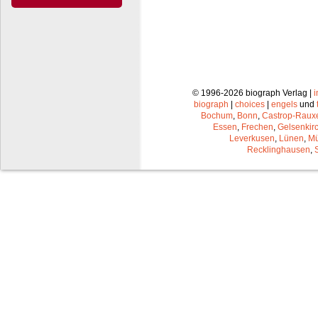
© 1996-2026 biograph Verlag |
biograph
|
choices
|
engels
und
Bochum
,
Bonn
,
Castrop-Raux
Essen
,
Frechen
,
Gelsenkir
Leverkusen
,
Lünen
,
Mü
Recklinghausen
,