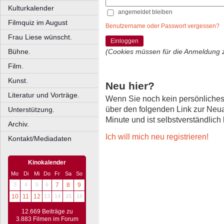
Kulturkalender
angemeldet bleiben
Filmquiz im August
Benutzername oder Passwort vergessen?
Frau Liese wünscht.
Einloggen
Bühne.
(Cookies müssen für die Anmeldung 
Film.
Kunst.
Neu hier?
Literatur und Vorträge.
Wenn Sie noch kein persönliche
über den folgenden Link zur Neu
Unterstützung.
Minute und ist selbstverständlich
Archiv.
Ich will mich neu registrieren!
Kontakt/Mediadaten
Kinokalender
Mo
Di
Mi
Do
Fr
Sa
So
3
4
5
6
7
8
9
10
11
12
13
14
15
16
12.669 Beiträge zu
3.883 Filmen im Forum