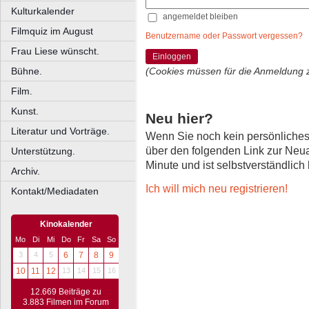
Kulturkalender
angemeldet bleiben
Filmquiz im August
Benutzername oder Passwort vergessen?
Frau Liese wünscht.
Einloggen
Bühne.
(Cookies müssen für die Anmeldung 
Film.
Kunst.
Neu hier?
Literatur und Vorträge.
Wenn Sie noch kein persönliche
über den folgenden Link zur Neu
Unterstützung.
Minute und ist selbstverständlich
Archiv.
Ich will mich neu registrieren!
Kontakt/Mediadaten
Kinokalender
Mo
Di
Mi
Do
Fr
Sa
So
3
4
5
6
7
8
9
10
11
12
13
14
15
16
12.669 Beiträge zu
3.883 Filmen im Forum