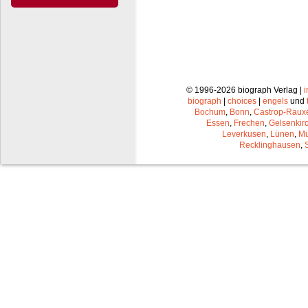
© 1996-2026 biograph Verlag |
biograph
|
choices
|
engels
und
Bochum
,
Bonn
,
Castrop-Raux
Essen
,
Frechen
,
Gelsenkir
Leverkusen
,
Lünen
,
Mü
Recklinghausen
,