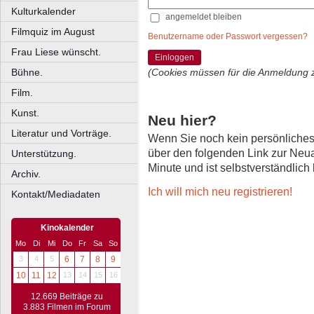
Kulturkalender
angemeldet bleiben
Filmquiz im August
Benutzername oder Passwort vergessen?
Frau Liese wünscht.
Einloggen
Bühne.
(Cookies müssen für die Anmeldung 
Film.
Kunst.
Neu hier?
Literatur und Vorträge.
Wenn Sie noch kein persönliche
über den folgenden Link zur Neu
Unterstützung.
Minute und ist selbstverständlich
Archiv.
Ich will mich neu registrieren!
Kontakt/Mediadaten
Kinokalender
Mo
Di
Mi
Do
Fr
Sa
So
3
4
5
6
7
8
9
10
11
12
13
14
15
16
12.669 Beiträge zu
3.883 Filmen im Forum