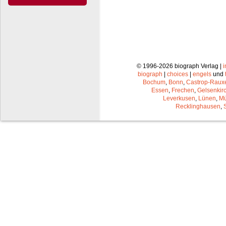
© 1996-2026 biograph Verlag |
biograph
|
choices
|
engels
und
Bochum
,
Bonn
,
Castrop-Raux
Essen
,
Frechen
,
Gelsenkir
Leverkusen
,
Lünen
,
Mü
Recklinghausen
,