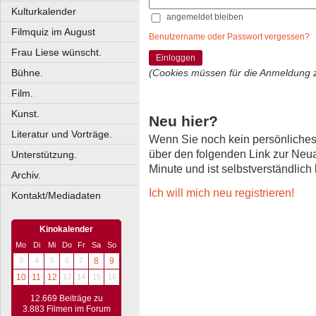
Kulturkalender
angemeldet bleiben
Filmquiz im August
Benutzername oder Passwort vergessen?
Frau Liese wünscht.
Einloggen
Bühne.
(Cookies müssen für die Anmeldung 
Film.
Kunst.
Neu hier?
Literatur und Vorträge.
Wenn Sie noch kein persönliche
über den folgenden Link zur Neu
Unterstützung.
Minute und ist selbstverständlich
Archiv.
Ich will mich neu registrieren!
Kontakt/Mediadaten
Kinokalender
Mo
Di
Mi
Do
Fr
Sa
So
3
4
5
6
7
8
9
10
11
12
13
14
15
16
12.669 Beiträge zu
3.883 Filmen im Forum