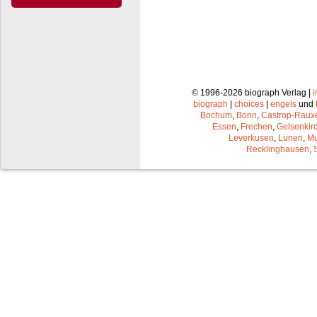
© 1996-2026 biograph Verlag |
biograph
|
choices
|
engels
und
Bochum
,
Bonn
,
Castrop-Raux
Essen
,
Frechen
,
Gelsenkir
Leverkusen
,
Lünen
,
Mü
Recklinghausen
,