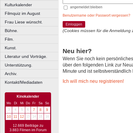
Kulturkalender
angemeldet bleiben
Filmquiz im August
Benutzername oder Passwort vergessen?
Frau Liese wünscht.
Einloggen
Bühne.
(Cookies müssen für die Anmeldung 
Film.
Kunst.
Neu hier?
Literatur und Vorträge.
Wenn Sie noch kein persönliche
über den folgenden Link zur Neu
Unterstützung.
Minute und ist selbstverständlich
Archiv.
Ich will mich neu registrieren!
Kontakt/Mediadaten
Kinokalender
Mo
Di
Mi
Do
Fr
Sa
So
3
4
5
6
7
8
9
10
11
12
13
14
15
16
12.669 Beiträge zu
3.883 Filmen im Forum