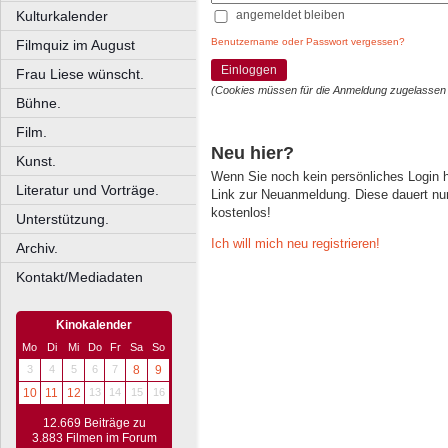
angemeldet bleiben
Kulturkalender
Benutzername oder Passwort vergessen?
Filmquiz im August
Einloggen
Frau Liese wünscht.
(Cookies müssen für die Anmeldung zugelassen
Bühne.
Film.
Neu hier?
Kunst.
Wenn Sie noch kein persönliches Login
Literatur und Vorträge.
Link zur Neuanmeldung. Diese dauert nur 
kostenlos!
Unterstützung.
Ich will mich neu registrieren!
Archiv.
Kontakt/Mediadaten
Kinokalender
Mo
Di
Mi
Do
Fr
Sa
So
3
4
5
6
7
8
9
10
11
12
13
14
15
16
12.669 Beiträge zu
3.883 Filmen im Forum