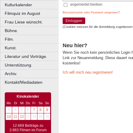
angemeldet bleiben
Kulturkalender
Benutzername oder Passwort vergessen?
Filmquiz im August
Einloggen
Frau Liese wünscht.
(Cookies müssen für die Anmeldung zugelassen
Bühne.
Film.
Neu hier?
Kunst.
Wenn Sie noch kein persönliches Login
Literatur und Vorträge.
Link zur Neuanmeldung. Diese dauert nur 
kostenlos!
Unterstützung.
Ich will mich neu registrieren!
Archiv.
Kontakt/Mediadaten
Kinokalender
Mo
Di
Mi
Do
Fr
Sa
So
3
4
5
6
7
8
9
10
11
12
13
14
15
16
12.669 Beiträge zu
3.883 Filmen im Forum