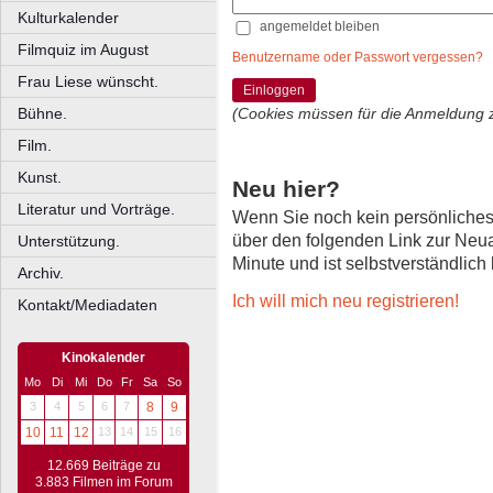
Kulturkalender
angemeldet bleiben
Filmquiz im August
Benutzername oder Passwort vergessen?
Frau Liese wünscht.
Einloggen
Bühne.
(Cookies müssen für die Anmeldung 
Film.
Kunst.
Neu hier?
Literatur und Vorträge.
Wenn Sie noch kein persönliche
über den folgenden Link zur Neu
Unterstützung.
Minute und ist selbstverständlich
Archiv.
Ich will mich neu registrieren!
Kontakt/Mediadaten
Kinokalender
Mo
Di
Mi
Do
Fr
Sa
So
3
4
5
6
7
8
9
10
11
12
13
14
15
16
12.669 Beiträge zu
3.883 Filmen im Forum