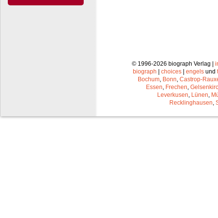
© 1996-2026 biograph Verlag |
biograph
|
choices
|
engels
und
Bochum
,
Bonn
,
Castrop-Raux
Essen
,
Frechen
,
Gelsenkir
Leverkusen
,
Lünen
,
Mü
Recklinghausen
,