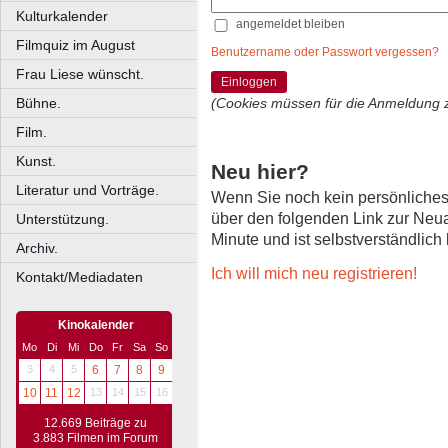
Kulturkalender
angemeldet bleiben
Filmquiz im August
Benutzername oder Passwort vergessen?
Frau Liese wünscht.
Einloggen
Bühne.
(Cookies müssen für die Anmeldung 
Film.
Kunst.
Neu hier?
Literatur und Vorträge.
Wenn Sie noch kein persönliche
über den folgenden Link zur Neu
Unterstützung.
Minute und ist selbstverständlich
Archiv.
Ich will mich neu registrieren!
Kontakt/Mediadaten
Kinokalender
Mo
Di
Mi
Do
Fr
Sa
So
3
4
5
6
7
8
9
10
11
12
13
14
15
16
12.669 Beiträge zu
3.883 Filmen im Forum