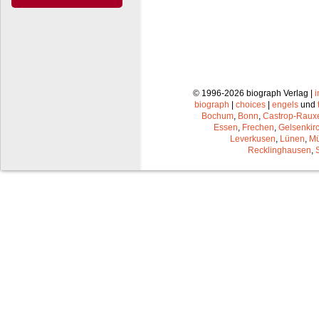
© 1996-2026 biograph Verlag |
biograph
|
choices
|
engels
und
Bochum
,
Bonn
,
Castrop-Raux
Essen
,
Frechen
,
Gelsenkir
Leverkusen
,
Lünen
,
Mü
Recklinghausen
,