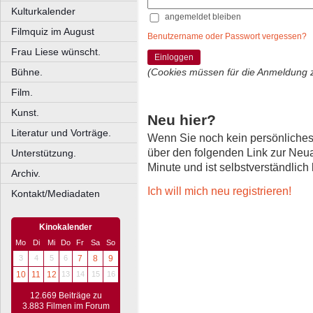
Kulturkalender
angemeldet bleiben
Filmquiz im August
Benutzername oder Passwort vergessen?
Frau Liese wünscht.
Einloggen
Bühne.
(Cookies müssen für die Anmeldung 
Film.
Kunst.
Neu hier?
Literatur und Vorträge.
Wenn Sie noch kein persönliche
über den folgenden Link zur Neu
Unterstützung.
Minute und ist selbstverständlich
Archiv.
Ich will mich neu registrieren!
Kontakt/Mediadaten
Kinokalender
Mo
Di
Mi
Do
Fr
Sa
So
3
4
5
6
7
8
9
10
11
12
13
14
15
16
12.669 Beiträge zu
3.883 Filmen im Forum