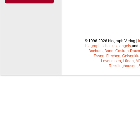
© 1996-2026 biograph Verlag |
biograph
|
choices
|
engels
und
Bochum
,
Bonn
,
Castrop-Raux
Essen
,
Frechen
,
Gelsenkir
Leverkusen
,
Lünen
,
Mü
Recklinghausen
,