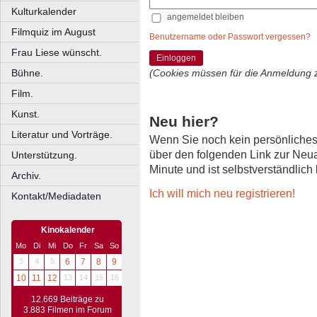
Kulturkalender
angemeldet bleiben
Filmquiz im August
Benutzername oder Passwort vergessen?
Frau Liese wünscht.
Einloggen
Bühne.
(Cookies müssen für die Anmeldung 
Film.
Kunst.
Neu hier?
Literatur und Vorträge.
Wenn Sie noch kein persönliche
über den folgenden Link zur Neu
Unterstützung.
Minute und ist selbstverständlich
Archiv.
Ich will mich neu registrieren!
Kontakt/Mediadaten
Kinokalender
Mo
Di
Mi
Do
Fr
Sa
So
3
4
5
6
7
8
9
10
11
12
13
14
15
16
12.669 Beiträge zu
3.883 Filmen im Forum