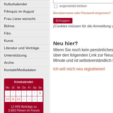
Kulturkalender
angemeldet bleiben
Filmquiz im August
Benutzername oder Passwort vergessen?
Frau Liese wünscht.
Einloggen
Bühne.
(Cookies müssen für die Anmeldung 
Film.
Kunst.
Neu hier?
Literatur und Vorträge.
Wenn Sie noch kein persönliche
über den folgenden Link zur Neu
Unterstützung.
Minute und ist selbstverständlich
Archiv.
Ich will mich neu registrieren!
Kontakt/Mediadaten
Kinokalender
Mo
Di
Mi
Do
Fr
Sa
So
3
4
5
6
7
8
9
10
11
12
13
14
15
16
12.669 Beiträge zu
3.883 Filmen im Forum