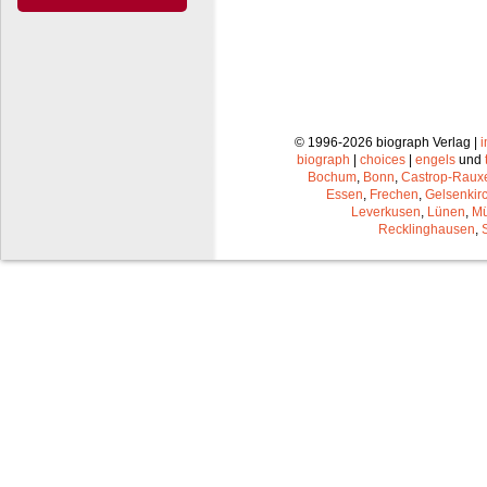
© 1996-2026 biograph Verlag |
biograph
|
choices
|
engels
und
Bochum
,
Bonn
,
Castrop-Raux
Essen
,
Frechen
,
Gelsenkir
Leverkusen
,
Lünen
,
Mü
Recklinghausen
,