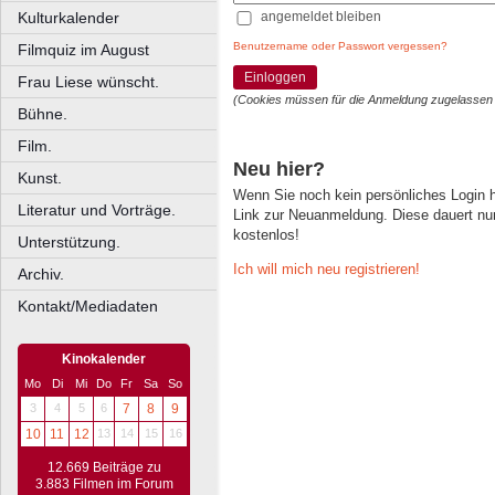
angemeldet bleiben
Kulturkalender
Benutzername oder Passwort vergessen?
Filmquiz im August
Einloggen
Frau Liese wünscht.
(Cookies müssen für die Anmeldung zugelassen
Bühne.
Film.
Neu hier?
Kunst.
Wenn Sie noch kein persönliches Login
Literatur und Vorträge.
Link zur Neuanmeldung. Diese dauert nur 
kostenlos!
Unterstützung.
Ich will mich neu registrieren!
Archiv.
Kontakt/Mediadaten
Kinokalender
Mo
Di
Mi
Do
Fr
Sa
So
3
4
5
6
7
8
9
10
11
12
13
14
15
16
12.669 Beiträge zu
3.883 Filmen im Forum