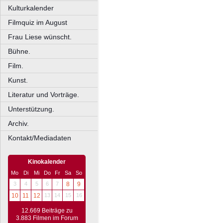
Kulturkalender
Filmquiz im August
Frau Liese wünscht.
Bühne.
Film.
Kunst.
Literatur und Vorträge.
Unterstützung.
Archiv.
Kontakt/Mediadaten
Kinokalender
Mo
Di
Mi
Do
Fr
Sa
So
3
4
5
6
7
8
9
10
11
12
13
14
15
16
12.669 Beiträge zu
3.883 Filmen im Forum