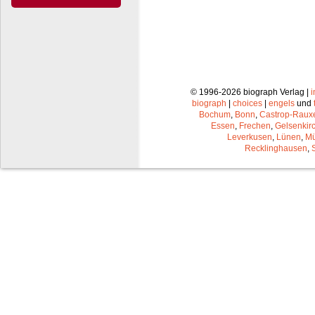
© 1996-2026 biograph Verlag |
biograph
|
choices
|
engels
und
Bochum
,
Bonn
,
Castrop-Raux
Essen
,
Frechen
,
Gelsenkir
Leverkusen
,
Lünen
,
Mü
Recklinghausen
,