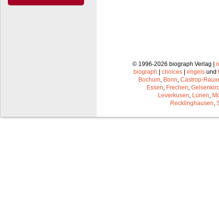
© 1996-2026 biograph Verlag |
biograph
|
choices
|
engels
und
Bochum
,
Bonn
,
Castrop-Raux
Essen
,
Frechen
,
Gelsenkir
Leverkusen
,
Lünen
,
Mü
Recklinghausen
,