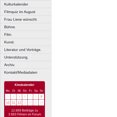
Kulturkalender
Filmquiz im August
Frau Liese wünscht.
Bühne.
Film.
Kunst.
Literatur und Vorträge.
Unterstützung.
Archiv.
Kontakt/Mediadaten
Kinokalender
Mo
Di
Mi
Do
Fr
Sa
So
3
4
5
6
7
8
9
10
11
12
13
14
15
16
12.669 Beiträge zu
3.883 Filmen im Forum