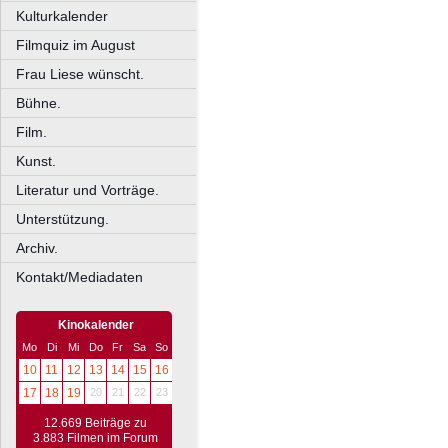
Kulturkalender
Filmquiz im August
Frau Liese wünscht.
Bühne.
Film.
Kunst.
Literatur und Vorträge.
Unterstützung.
Archiv.
Kontakt/Mediadaten
Kinokalender
Mo
Di
Mi
Do
Fr
Sa
So
10
11
12
13
14
15
16
17
18
19
20
21
22
23
12.669 Beiträge zu
3.883 Filmen im Forum