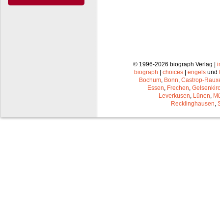
© 1996-2026 biograph Verlag |
biograph
|
choices
|
engels
und
Bochum
,
Bonn
,
Castrop-Raux
Essen
,
Frechen
,
Gelsenkir
Leverkusen
,
Lünen
,
Mü
Recklinghausen
,