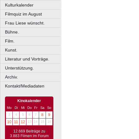
Kulturkalender
Filmquiz im August
Frau Liese wünscht.
Bühne.
Film.
Kunst.
Literatur und Vorträge.
Unterstützung.
Archiv.
Kontakt/Mediadaten
Kinokalender
Mo
Di
Mi
Do
Fr
Sa
So
3
4
5
6
7
8
9
10
11
12
13
14
15
16
12.669 Beiträge zu
3.883 Filmen im Forum