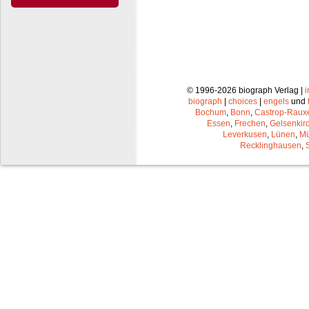
© 1996-2026 biograph Verlag |
biograph
|
choices
|
engels
und
Bochum
,
Bonn
,
Castrop-Raux
Essen
,
Frechen
,
Gelsenkir
Leverkusen
,
Lünen
,
Mü
Recklinghausen
,