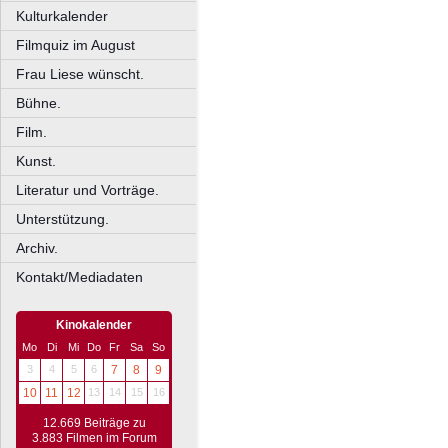
Kulturkalender
Filmquiz im August
Frau Liese wünscht.
Bühne.
Film.
Kunst.
Literatur und Vorträge.
Unterstützung.
Archiv.
Kontakt/Mediadaten
Kinokalender
Mo
Di
Mi
Do
Fr
Sa
So
3
4
5
6
7
8
9
10
11
12
13
14
15
16
12.669 Beiträge zu
3.883 Filmen im Forum