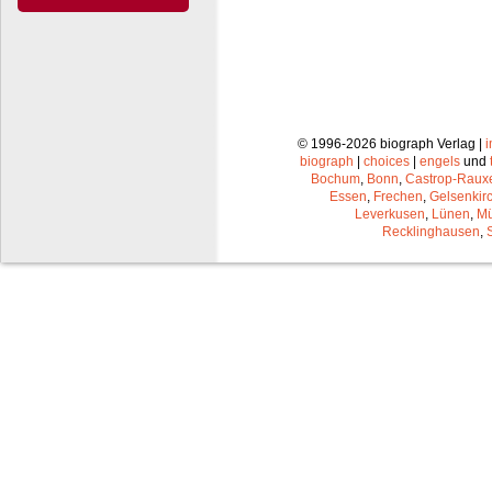
© 1996-2026 biograph Verlag |
biograph
|
choices
|
engels
und
Bochum
,
Bonn
,
Castrop-Raux
Essen
,
Frechen
,
Gelsenkir
Leverkusen
,
Lünen
,
Mü
Recklinghausen
,