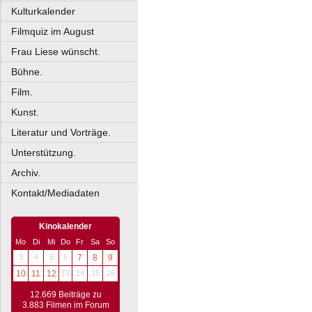
Kulturkalender
Filmquiz im August
Frau Liese wünscht.
Bühne.
Film.
Kunst.
Literatur und Vorträge.
Unterstützung.
Archiv.
Kontakt/Mediadaten
Kinokalender
Mo
Di
Mi
Do
Fr
Sa
So
3
4
5
6
7
8
9
10
11
12
13
14
15
16
12.669 Beiträge zu
3.883 Filmen im Forum