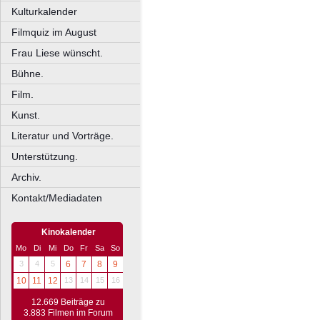
Kulturkalender
Filmquiz im August
Frau Liese wünscht.
Bühne.
Film.
Kunst.
Literatur und Vorträge.
Unterstützung.
Archiv.
Kontakt/Mediadaten
Kinokalender
Mo
Di
Mi
Do
Fr
Sa
So
3
4
5
6
7
8
9
10
11
12
13
14
15
16
12.669 Beiträge zu
3.883 Filmen im Forum