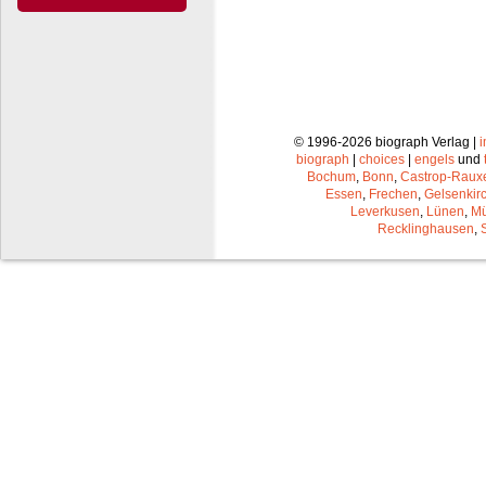
© 1996-2026 biograph Verlag |
biograph
|
choices
|
engels
und
Bochum
,
Bonn
,
Castrop-Raux
Essen
,
Frechen
,
Gelsenkir
Leverkusen
,
Lünen
,
Mü
Recklinghausen
,