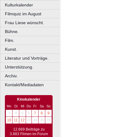
Kulturkalender
Filmquiz im August
Frau Liese wünscht.
Bühne.
Film.
Kunst.
Literatur und Vorträge.
Unterstützung.
Archiv.
Kontakt/Mediadaten
Kinokalender
Mo
Di
Mi
Do
Fr
Sa
So
3
4
5
6
7
8
9
10
11
12
13
14
15
16
12.669 Beiträge zu
3.883 Filmen im Forum