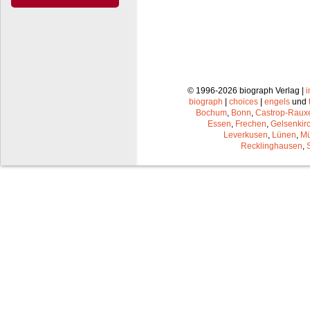
© 1996-2026 biograph Verlag |
biograph
|
choices
|
engels
und
Bochum
,
Bonn
,
Castrop-Raux
Essen
,
Frechen
,
Gelsenkir
Leverkusen
,
Lünen
,
Mü
Recklinghausen
,