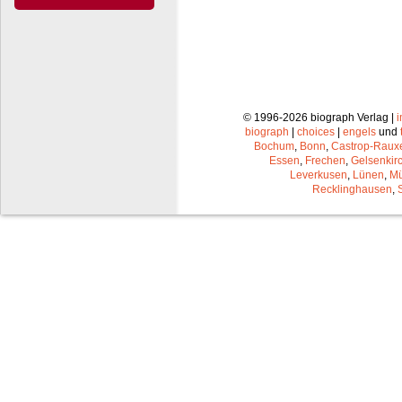
© 1996-2026 biograph Verlag |
biograph
|
choices
|
engels
und
Bochum
,
Bonn
,
Castrop-Raux
Essen
,
Frechen
,
Gelsenkir
Leverkusen
,
Lünen
,
Mü
Recklinghausen
,