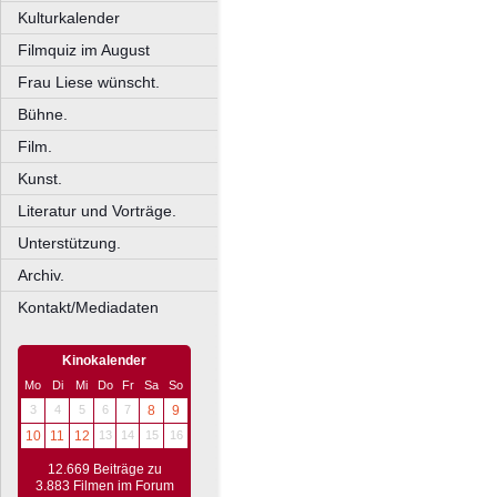
Kulturkalender
Filmquiz im August
Frau Liese wünscht.
Bühne.
Film.
Kunst.
Literatur und Vorträge.
Unterstützung.
Archiv.
Kontakt/Mediadaten
Kinokalender
Mo
Di
Mi
Do
Fr
Sa
So
3
4
5
6
7
8
9
10
11
12
13
14
15
16
12.669 Beiträge zu
3.883 Filmen im Forum