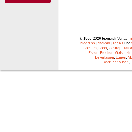
© 1996-2026 biograph Verlag |
biograph
|
choices
|
engels
und
Bochum
,
Bonn
,
Castrop-Raux
Essen
,
Frechen
,
Gelsenkir
Leverkusen
,
Lünen
,
Mü
Recklinghausen
,