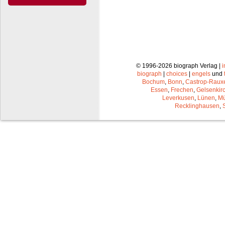
© 1996-2026 biograph Verlag |
biograph
|
choices
|
engels
und
Bochum
,
Bonn
,
Castrop-Raux
Essen
,
Frechen
,
Gelsenkir
Leverkusen
,
Lünen
,
Mü
Recklinghausen
,