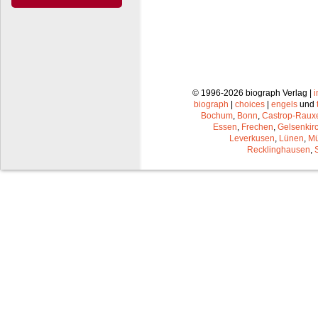
© 1996-2026 biograph Verlag |
biograph
|
choices
|
engels
und
Bochum
,
Bonn
,
Castrop-Raux
Essen
,
Frechen
,
Gelsenkir
Leverkusen
,
Lünen
,
Mü
Recklinghausen
,