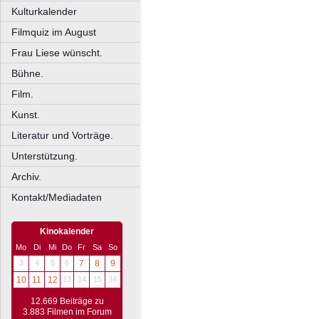
Kulturkalender
Filmquiz im August
Frau Liese wünscht.
Bühne.
Film.
Kunst.
Literatur und Vorträge.
Unterstützung.
Archiv.
Kontakt/Mediadaten
Kinokalender
Mo
Di
Mi
Do
Fr
Sa
So
3
4
5
6
7
8
9
10
11
12
13
14
15
16
12.669 Beiträge zu
3.883 Filmen im Forum