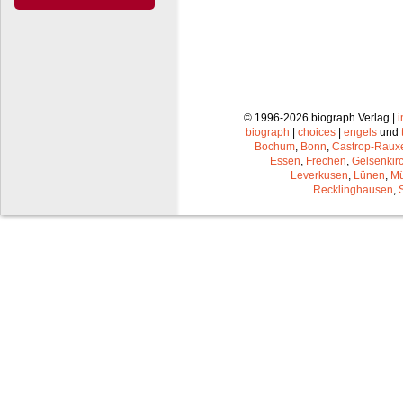
© 1996-2026 biograph Verlag |
biograph
|
choices
|
engels
und
Bochum
,
Bonn
,
Castrop-Raux
Essen
,
Frechen
,
Gelsenkir
Leverkusen
,
Lünen
,
Mü
Recklinghausen
,