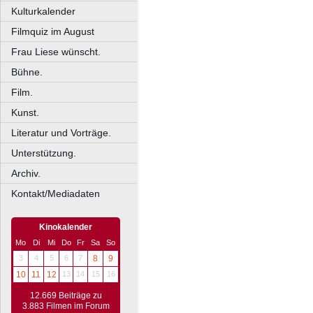
Kulturkalender
Filmquiz im August
Frau Liese wünscht.
Bühne.
Film.
Kunst.
Literatur und Vorträge.
Unterstützung.
Archiv.
Kontakt/Mediadaten
Kinokalender
Mo
Di
Mi
Do
Fr
Sa
So
3
4
5
6
7
8
9
10
11
12
13
14
15
16
12.669 Beiträge zu
3.883 Filmen im Forum