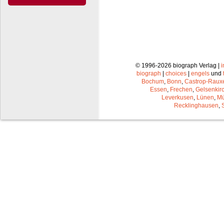
© 1996-2026 biograph Verlag |
biograph
|
choices
|
engels
und
Bochum
,
Bonn
,
Castrop-Raux
Essen
,
Frechen
,
Gelsenkir
Leverkusen
,
Lünen
,
Mü
Recklinghausen
,