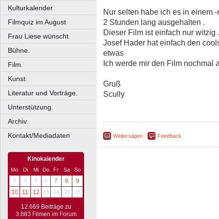
Kulturkalender
Nur selten habe ich es in einem 
2 Stunden lang ausgehalten .
Filmquiz im August
Dieser Film ist einfach nur witzig 
Frau Liese wünscht.
Josef Hader hat einfach den cool
Bühne.
etwas
Ich werde mir den Film nochmal
Film.
Kunst.
Gruß
Literatur und Vorträge.
Scully
Unterstützung.
Archiv.
Kontakt/Mediadaten
Weitersagen
Feedback
Kinokalender
Mo
Di
Mi
Do
Fr
Sa
So
3
4
5
6
7
8
9
10
11
12
13
14
15
16
12.669 Beiträge zu
3.883 Filmen im Forum