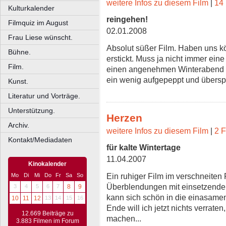
weitere Infos zu diesem Film
|
14 
Kulturkalender
reingehen!
Filmquiz im August
02.01.2008
Frau Liese wünscht.
Absolut süßer Film. Haben uns kö
Bühne.
erstickt. Muss ja nicht immer eine
Film.
einen angenehmen Winterabend r
ein wenig aufgepeppt und überspi
Kunst.
Literatur und Vorträge.
Unterstützung.
Herzen
Archiv.
weitere Infos zu diesem Film
|
2 F
Kontakt/Mediadaten
für kalte Wintertage
11.04.2007
Kinokalender
Ein ruhiger Film im verschneiten 
Mo
Di
Mi
Do
Fr
Sa
So
Überblendungen mit einsetzende
3
4
5
6
7
8
9
kann sich schön in die einasame
10
11
12
13
14
15
16
Ende will ich jetzt nichts verrat
12.669 Beiträge zu
machen...
3.883 Filmen im Forum