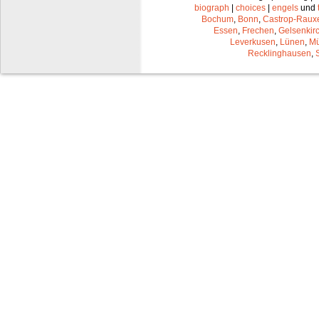
biograph
|
choices
|
engels
und
Bochum
,
Bonn
,
Castrop-Raux
Essen
,
Frechen
,
Gelsenkir
Leverkusen
,
Lünen
,
Mü
Recklinghausen
,