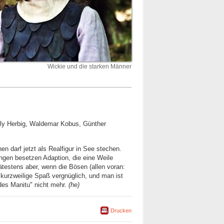
Wickie und die starken Männer
lly Herbig, Waldemar Kobus, Günther
n darf jetzt als Realfigur in See stechen.
lungen besetzen Adaption, die eine Weile
ätestens aber, wenn die Bösen (allen voran:
kurzweilige Spaß vergnüglich, und man ist
des Manitu" nicht mehr.
(he)
Drucken