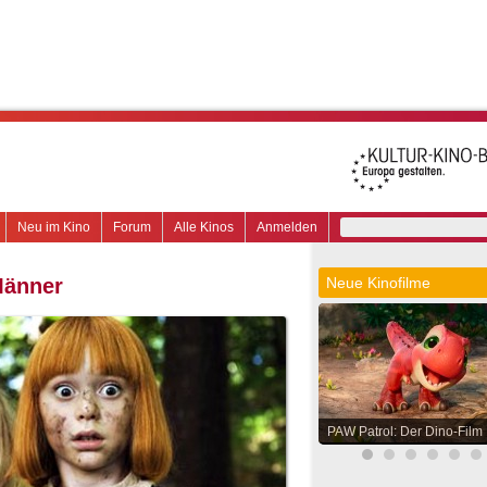
Neu im Kino
Forum
Alle Kinos
Anmelden
Männer
Neue Kinofilme
PAW Patrol: Der Dino-Film