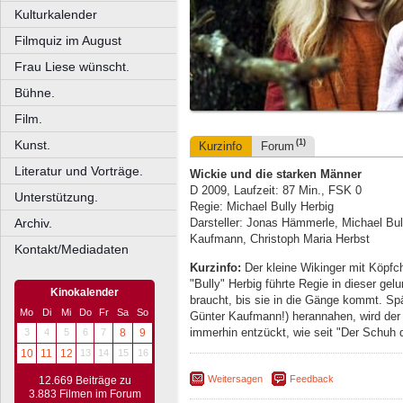
Kulturkalender
Filmquiz im August
Frau Liese wünscht.
Bühne.
Film.
Kunst.
(1)
Kurzinfo
Forum
Literatur und Vorträge.
Wickie und die starken Männer
D 2009, Laufzeit: 87 Min., FSK 0
Unterstützung.
Regie: Michael Bully Herbig
Archiv.
Darsteller: Jonas Hämmerle, Michael Bu
Kaufmann, Christoph Maria Herbst
Kontakt/Mediadaten
Kurzinfo:
Der kleine Wikinger mit Köpfche
"Bully" Herbig führte Regie in dieser ge
Kinokalender
braucht, bis sie in die Gänge kommt. Sp
Mo
Di
Mi
Do
Fr
Sa
So
Günter Kaufmann!) herannahen, wird der 
immerhin entzückt, wie seit "Der Schuh 
3
4
5
6
7
8
9
10
11
12
13
14
15
16
Weitersagen
Feedback
12.669 Beiträge zu
3.883 Filmen im Forum