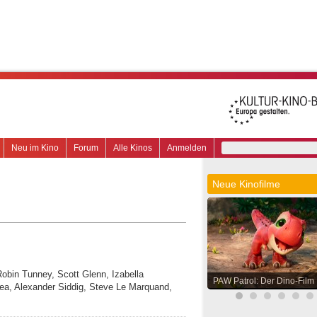
Neu im Kino
Forum
Alle Kinos
Anmelden
Neue Kinofilme
 Robin Tunney, Scott Glenn, Izabella
PAW Patrol: Der Dino-Film
ea, Alexander Siddig, Steve Le Marquand,