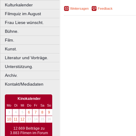
Kulturkalender
Weitersagen
Feedback
Filmquiz im August
Frau Liese wünscht.
Bühne.
Film.
Kunst.
Literatur und Vorträge.
Unterstützung.
Archiv.
Kontakt/Mediadaten
Kinokalender
Mo
Di
Mi
Do
Fr
Sa
So
3
4
5
6
7
8
9
10
11
12
13
14
15
16
12.669 Beiträge zu
3.883 Filmen im Forum