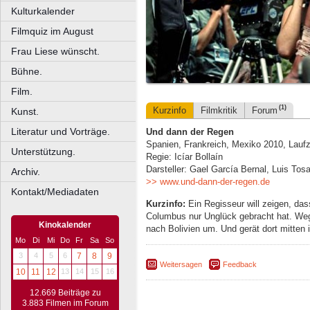
Kulturkalender
Filmquiz im August
Frau Liese wünscht.
Bühne.
Film.
(1)
Kurzinfo
Filmkritik
Forum
Kunst.
Literatur und Vorträge.
Und dann der Regen
Spanien, Frankreich, Mexiko 2010, Laufz
Unterstützung.
Regie: Icíar Bollaín
Darsteller: Gael García Bernal, Luis Tosa
Archiv.
>> www.und-dann-der-regen.de
Kontakt/Mediadaten
Kurzinfo:
Ein Regisseur will zeigen, da
Columbus nur Unglück gebracht hat. Weg
Kinokalender
nach Bolivien um. Und gerät dort mitten
Mo
Di
Mi
Do
Fr
Sa
So
3
4
5
6
7
8
9
Weitersagen
Feedback
10
11
12
13
14
15
16
12.669 Beiträge zu
3.883 Filmen im Forum