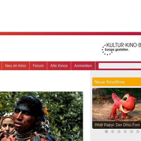
Neu im Kino
Forum
Alle Kinos
Anmelden
Neue Kinofilme
PAW Patrol: Der Dino-Film